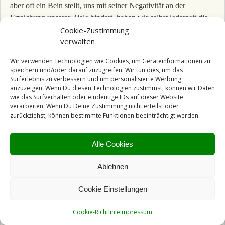
aber oft ein Bein stellt, uns mit seiner Negativität an der
Erreichung unserer Ziele hindert, haben wir selbst jederzeit die
Cookie-Zustimmung
Macht damit zu beginnen ihn zu beobachten und kontrollieren
verwalten
UND uns wieder stärker mit unserer wahren Natur, unserer
Seele, zu verbinden. Uns von ihr führen und leiten zu lassen.
Wir verwenden Technologien wie Cookies, um Geräteinformationen zu
speichern und/oder darauf zuzugreifen. Wir tun dies, um das
Denn intuitives
Fühlen
haben wir zum größten Teil nur verlernt.
Surferlebnis zu verbessern und um personalisierte Werbung
Wir können spüren, ob ein Lebensmittel gut für uns ist, ob eine
anzuzeigen. Wenn Du diesen Technologien zustimmst, können wir Daten
wie das Surfverhalten oder eindeutige IDs auf dieser Website
Farbe uns stärkt, wie sich eine erste Begegnung oder ein neuer
verarbeiten. Wenn Du Deine Zustimmung nicht erteilst oder
Ort anfühlen. Dafür öffnen, wieder hin fühlen und üben.
zurückziehst, können bestimmte Funktionen beeinträchtigt werden.
Intuition – die Sprache unserer Seele
Alle Cookies
Unsere Seele kommuniziert die ganze Zeit mit uns. Wir fühlen
oder hören nur oft nicht hin oder vertrauen ihr nicht und handeln
Ablehnen
doch wieder verstandesorientiert. Gewohnt und gelernt.
Cookie Einstellungen
Dabei haben wir alle das sogenannte Bauchgefühl oder die
innere Stimme. Auch spontane Eingebungen, Einsichten und
Cookie-Richtlinie
Impressum
Impulse. Ohne Nachzudenken. Die Intuition ermöglicht Neues,