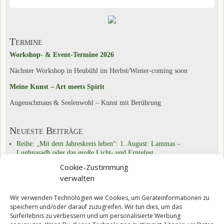
Termine
Workshop- & Event-Termine 2026
Nächster Workshop in Heubühl im Herbst/Winter-coming soon
Meine Kunst – Art meets Spirit
Augenschmaus & Seelenwohl – Kunst mit Berührung
Neueste Beiträge
Reihe: „Mit dem Jahreskreis leben“: 1. August: Lammas –
Lughnasadh oder das große Licht- und Erntefest
Reihe „Mit dem Jahreskreis leben“: 21.6.: Sommersonnenwende –
Cookie-Zustimmung
alte Bräuche weiter leben
verwalten
Reihe „Mit dem Jahreskreis leben“: Beltane: Walpurgisnacht, Feuer-,
Frühlings- und Fruchtbarkeitsfest
Wir verwenden Technologien wie Cookies, um Geräteinformationen zu
speichern und/oder darauf zuzugreifen. Wir tun dies, um das
Kategorien
Surferlebnis zu verbessern und um personalisierte Werbung
Das Tun & Üben
(22)