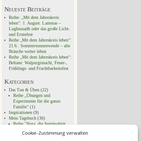
Neueste Beiträge
Reihe: „Mit dem Jahreskreis
leben“: 1. August: Lammas –
Lughnasadh oder das große Licht-
und Erntefest
Reihe „Mit dem Jahreskreis leben“:
21.6.: Sommersonnenwende – alte
Bräuche weiter leben
Reihe „Mit dem Jahreskreis leben“:
Beltane: Walpurgisnacht, Feuer-,
Frühlings- und Fruchtbarkeitsfest
Kategorien
Das Tun & Üben
(22)
Reihe „Übungen und
Experimente für die ganze
Familie“
(1)
Inspirationen
(9)
Mein Tagebuch
(30)
Reihe "Nora, die Spiritualität
und ich"
(9)
Cookie-Zustimmung verwalten
Schon entdeckt?
(29)
Spirituell Leben
(44)