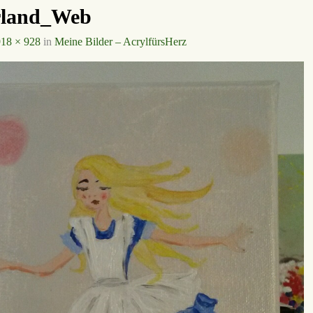
rland_Web
918 × 928
in
Meine Bilder – AcrylfürsHerz