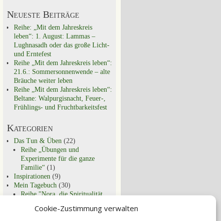
Neueste Beiträge
Reihe: „Mit dem Jahreskreis
leben“: 1. August: Lammas –
Lughnasadh oder das große Licht-
und Erntefest
Reihe „Mit dem Jahreskreis leben“:
21.6.: Sommersonnenwende – alte
Bräuche weiter leben
Reihe „Mit dem Jahreskreis leben“:
Beltane: Walpurgisnacht, Feuer-,
Frühlings- und Fruchtbarkeitsfest
Kategorien
Das Tun & Üben
(22)
Reihe „Übungen und
Experimente für die ganze
Familie“
(1)
Inspirationen
(9)
Mein Tagebuch
(30)
Reihe "Nora, die Spiritualität
und ich"
(9)
Cookie-Zustimmung verwalten
Schon entdeckt?
(29)
Spirituell Leben
(44)