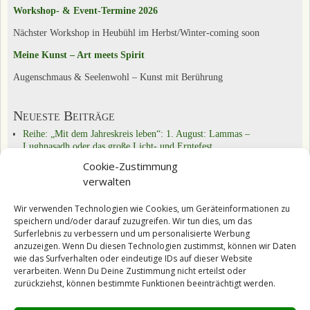
Workshop- & Event-Termine 2026
Nächster Workshop in Heubühl im Herbst/Winter-coming soon
Meine Kunst – Art meets Spirit
Augenschmaus & Seelenwohl – Kunst mit Berührung
Neueste Beiträge
Reihe: „Mit dem Jahreskreis leben“: 1. August: Lammas –
Lughnasadh oder das große Licht- und Erntefest
Reihe „Mit dem Jahreskreis leben“: 21.6.: Sommersonnenwende –
Cookie-Zustimmung
alte Bräuche weiter leben
verwalten
Reihe „Mit dem Jahreskreis leben“: Beltane: Walpurgisnacht, Feuer-,
Frühlings- und Fruchtbarkeitsfest
Wir verwenden Technologien wie Cookies, um Geräteinformationen zu
speichern und/oder darauf zuzugreifen. Wir tun dies, um das
Kategorien
Surferlebnis zu verbessern und um personalisierte Werbung
Das Tun & Üben
(22)
anzuzeigen. Wenn Du diesen Technologien zustimmst, können wir Daten
Reihe „Übungen und Experimente für die ganze Familie“
(1)
wie das Surfverhalten oder eindeutige IDs auf dieser Website
Inspirationen
(9)
verarbeiten. Wenn Du Deine Zustimmung nicht erteilst oder
Mein Tagebuch
(30)
zurückziehst, können bestimmte Funktionen beeinträchtigt werden.
Reihe "Nora, die Spiritualität und ich"
(9)
Schon entdeckt?
(29)