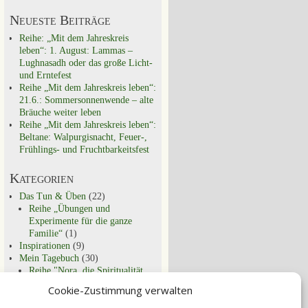
Neueste Beiträge
Reihe: „Mit dem Jahreskreis
leben“: 1. August: Lammas –
Lughnasadh oder das große Licht-
und Erntefest
Reihe „Mit dem Jahreskreis leben“:
21.6.: Sommersonnenwende – alte
Bräuche weiter leben
Reihe „Mit dem Jahreskreis leben“:
Beltane: Walpurgisnacht, Feuer-,
Frühlings- und Fruchtbarkeitsfest
Kategorien
Das Tun & Üben
(22)
Reihe „Übungen und
Experimente für die ganze
Familie“
(1)
Inspirationen
(9)
Mein Tagebuch
(30)
Reihe "Nora, die Spiritualität
und ich"
(9)
Cookie-Zustimmung verwalten
Schon entdeckt?
(29)
Spirituell Leben
(44)