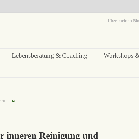
Über meinen Bl
Lebensberatung & Coaching
Workshops &
von
Tina
ur inneren Reinigung und