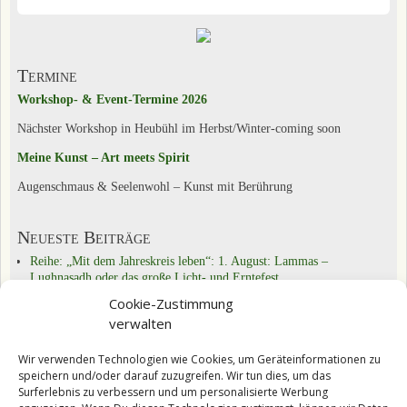
Termine
Workshop- & Event-Termine 2026
Nächster Workshop in Heubühl im Herbst/Winter-coming soon
Meine Kunst – Art meets Spirit
Augenschmaus & Seelenwohl – Kunst mit Berührung
Neueste Beiträge
Reihe: „Mit dem Jahreskreis leben“: 1. August: Lammas –
Lughnasadh oder das große Licht- und Erntefest
Reihe „Mit dem Jahreskreis leben“: 21.6.: Sommersonnenwende –
Cookie-Zustimmung
alte Bräuche weiter leben
verwalten
Reihe „Mit dem Jahreskreis leben“: Beltane: Walpurgisnacht, Feuer-,
Frühlings- und Fruchtbarkeitsfest
Wir verwenden Technologien wie Cookies, um Geräteinformationen zu
speichern und/oder darauf zuzugreifen. Wir tun dies, um das
Kategorien
Surferlebnis zu verbessern und um personalisierte Werbung
Das Tun & Üben
(22)