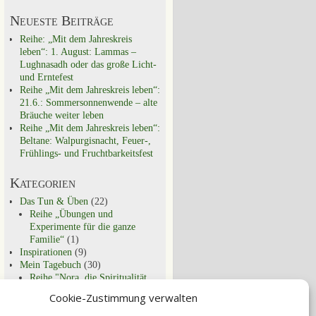
Neueste Beiträge
Reihe: „Mit dem Jahreskreis
leben“: 1. August: Lammas –
Lughnasadh oder das große Licht-
und Erntefest
Reihe „Mit dem Jahreskreis leben“:
21.6.: Sommersonnenwende – alte
Bräuche weiter leben
Reihe „Mit dem Jahreskreis leben“:
Beltane: Walpurgisnacht, Feuer-,
Frühlings- und Fruchtbarkeitsfest
Kategorien
Das Tun & Üben
(22)
Reihe „Übungen und
Experimente für die ganze
Familie“
(1)
Inspirationen
(9)
Mein Tagebuch
(30)
Reihe "Nora, die Spiritualität
und ich"
(9)
Cookie-Zustimmung verwalten
Schon entdeckt?
(29)
Spirituell Leben
(44)