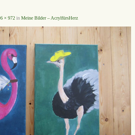
6 × 972
in
Meine Bilder – AcrylfürsHerz