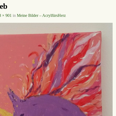
eb
8 × 901
in
Meine Bilder – AcrylfürsHerz