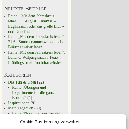
Neueste Beiträge
Reihe: „Mit dem Jahreskreis
leben“: 1. August: Lammas –
Lughnasadh oder das große Licht-
und Erntefest
Reihe „Mit dem Jahreskreis leben“:
21.6.: Sommersonnenwende – alte
Bräuche weiter leben
Reihe „Mit dem Jahreskreis leben“:
Beltane: Walpurgisnacht, Feuer-,
Frühlings- und Fruchtbarkeitsfest
Kategorien
Das Tun & Üben
(22)
Reihe „Übungen und
Experimente für die ganze
Familie“
(1)
Inspirationen
(9)
Mein Tagebuch
(30)
Reihe "Nora, die Spiritualität
und ich"
(9)
Cookie-Zustimmung verwalten
Schon entdeckt?
(29)
Spirituell Leben
(44)