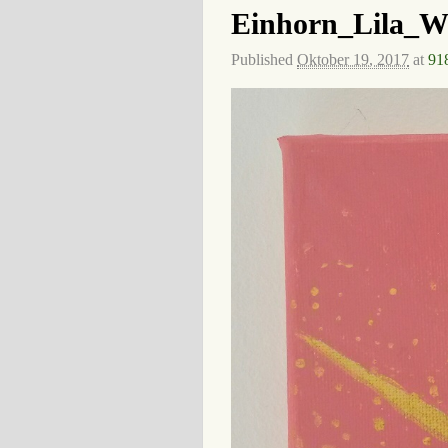
Einhorn_Lila_W
Published
Oktober 19, 2017
at
91