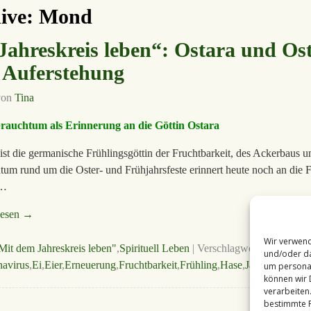
ive:
Mond
Jahreskreis leben“: Ostara und Os
 Auferstehung
von
Tina
rauchtum als Erinnerung an die Göttin Ostara
 ist die germanische Frühlingsgöttin der Fruchtbarkeit, des Ackerbaus 
tum rund um die Oster- und Frühjahrsfeste erinnert heute noch an die F
 …
lesen →
Wir verwend
Mit dem Jahreskreis leben"
,
Spirituell Leben
|
Verschlagwortet mit
und/oder da
avirus
,
Ei
,
Eier
,
Erneuerung
,
Fruchtbarkeit
,
Frühling
,
Hase
,
Jahreskreis
,
Le
um personal
können wir 
verarbeiten
bestimmte F