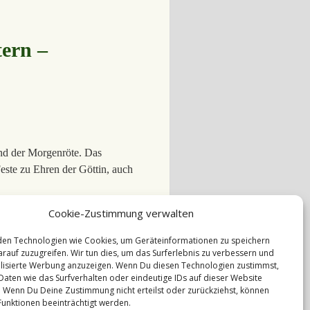
tern –
und der Morgenröte. Das
este zu Ehren der Göttin, auch
Cookie-Zustimmung verwalten
en Technologien wie Cookies, um Geräteinformationen zu speichern
rauf zuzugreifen. Wir tun dies, um das Surferlebnis zu verbessern und
ben
,
Mond
,
Ostara
,
Osterfest
,
Ostern
isierte Werbung anzuzeigen. Wenn Du diesen Technologien zustimmst,
Daten wie das Surfverhalten oder eindeutige IDs auf dieser Website
. Wenn Du Deine Zustimmung nicht erteilst oder zurückziehst, können
unktionen beeinträchtigt werden.