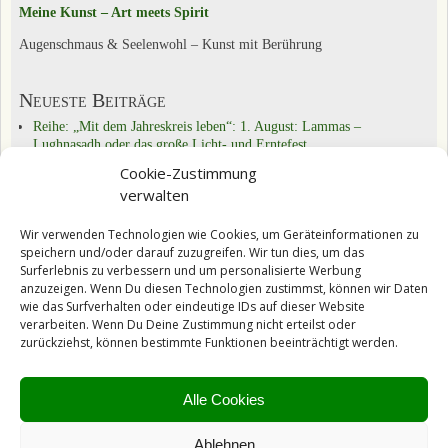
Meine Kunst – Art meets Spirit
Augenschmaus & Seelenwohl – Kunst mit Berührung
Neueste Beiträge
Reihe: „Mit dem Jahreskreis leben“: 1. August: Lammas –
Lughnasadh oder das große Licht- und Erntefest
Reihe „Mit dem Jahreskreis leben“: 21.6.: Sommersonnenwende –
Cookie-Zustimmung
alte Bräuche weiter leben
verwalten
Reihe „Mit dem Jahreskreis leben“: Beltane: Walpurgisnacht, Feuer-,
Frühlings- und Fruchtbarkeitsfest
Wir verwenden Technologien wie Cookies, um Geräteinformationen zu
speichern und/oder darauf zuzugreifen. Wir tun dies, um das
Kategorien
Surferlebnis zu verbessern und um personalisierte Werbung
Das Tun & Üben
(22)
anzuzeigen. Wenn Du diesen Technologien zustimmst, können wir Daten
Reihe „Übungen und Experimente für die ganze Familie“
(1)
wie das Surfverhalten oder eindeutige IDs auf dieser Website
Inspirationen
(9)
verarbeiten. Wenn Du Deine Zustimmung nicht erteilst oder
Mein Tagebuch
(30)
zurückziehst, können bestimmte Funktionen beeinträchtigt werden.
Reihe "Nora, die Spiritualität und ich"
(9)
Schon entdeckt?
(29)
Spirituell Leben
(44)
Alle Cookies
Reihe "Mit Kindern wachsen"
(7)
Reihe „Mit dem Jahreskreis leben"
(9)
Ablehnen
Videoreihe „Glück & Erfolg“
(7)