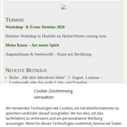
Termine
Workshop- & Event-Termine 2026
Nächster Workshop in Heubühl im Herbst/Winter-coming soon
Meine Kunst – Art meets Spirit
Augenschmaus & Seelenwohl – Kunst mit Berührung
Neueste Beiträge
Reihe: „Mit dem Jahreskreis leben“: 1. August: Lammas –
Lughnasadh oder das große Licht- und Erntefest
Reihe „Mit dem Jahreskreis leben“: 21.6.: Sommersonnenwende –
Cookie-Zustimmung
alte Bräuche weiter leben
verwalten
Reihe „Mit dem Jahreskreis leben“: Beltane: Walpurgisnacht, Feuer-,
Frühlings- und Fruchtbarkeitsfest
Wir verwenden Technologien wie Cookies, um Geräteinformationen zu
speichern und/oder darauf zuzugreifen. Wir tun dies, um das
Kategorien
Surferlebnis zu verbessern und um personalisierte Werbung
Das Tun & Üben
(22)
anzuzeigen. Wenn Du diesen Technologien zustimmst, können wir Daten