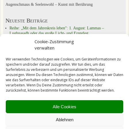
Augenschmaus & Seelenwohl – Kunst mit Berührung
Neueste Beiträge
Reihe: „Mit dem Jahreskreis leben“: 1. August: Lammas –
Lughnasadh oder das große Licht- und Erntefest
Reihe „Mit dem Jahreskreis leben“: 21.6.: Sommersonnenwende –
Cookie-Zustimmung
alte Bräuche weiter leben
verwalten
Reihe „Mit dem Jahreskreis leben“: Beltane: Walpurgisnacht, Feuer-,
Frühlings- und Fruchtbarkeitsfest
Wir verwenden Technologien wie Cookies, um Geräteinformationen zu
speichern und/oder darauf zuzugreifen. Wir tun dies, um das
Kategorien
Surferlebnis zu verbessern und um personalisierte Werbung
Das Tun & Üben
(22)
anzuzeigen. Wenn Du diesen Technologien zustimmst, können wir Daten
Reihe „Übungen und Experimente für die ganze Familie“
(1)
wie das Surfverhalten oder eindeutige IDs auf dieser Website
Inspirationen
(9)
verarbeiten. Wenn Du Deine Zustimmung nicht erteilst oder
Mein Tagebuch
(30)
zurückziehst, können bestimmte Funktionen beeinträchtigt werden.
Reihe "Nora, die Spiritualität und ich"
(9)
Schon entdeckt?
(29)
Spirituell Leben
(44)
Alle Cookies
Reihe "Mit Kindern wachsen"
(7)
Reihe „Mit dem Jahreskreis leben"
(9)
Ablehnen
Videoreihe „Glück & Erfolg“
(7)