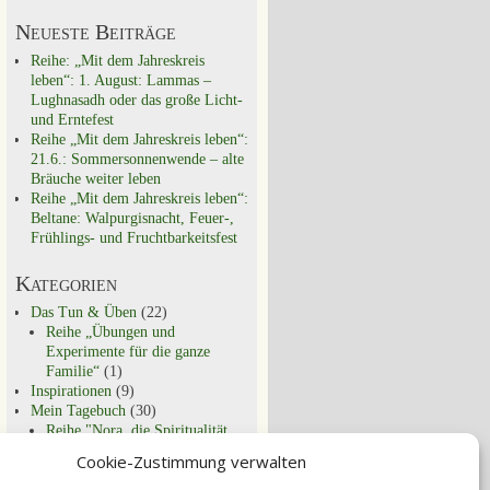
Neueste Beiträge
Reihe: „Mit dem Jahreskreis
leben“: 1. August: Lammas –
Lughnasadh oder das große Licht-
und Erntefest
Reihe „Mit dem Jahreskreis leben“:
21.6.: Sommersonnenwende – alte
Bräuche weiter leben
Reihe „Mit dem Jahreskreis leben“:
Beltane: Walpurgisnacht, Feuer-,
Frühlings- und Fruchtbarkeitsfest
Kategorien
Das Tun & Üben
(22)
Reihe „Übungen und
Experimente für die ganze
Familie“
(1)
Inspirationen
(9)
Mein Tagebuch
(30)
Reihe "Nora, die Spiritualität
und ich"
(9)
Cookie-Zustimmung verwalten
Schon entdeckt?
(29)
Spirituell Leben
(44)