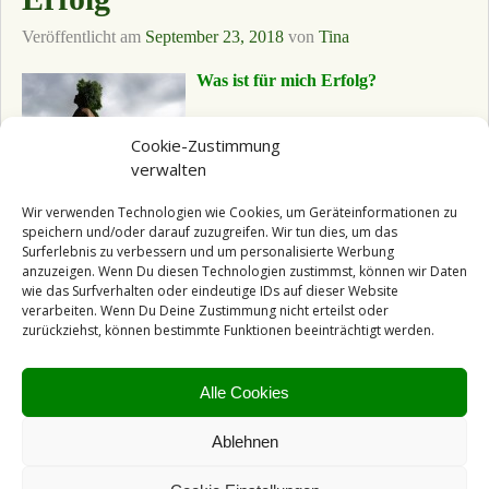
Veröffentlicht am
September 23, 2018
von
Tina
Was ist für mich Erfolg?
Zum meinem gewandelten Verständnis
Cookie-Zustimmung
über Erfolg und Glück habe ich eine
verwalten
Video-Reihe
auf meinem Blog.
Aus
meiner Sicht macht die klassische
Wir verwenden Technologien wie Cookies, um Geräteinformationen zu
gesellschaftliche Erfolgsdefinition nicht
speichern und/oder darauf zuzugreifen. Wir tun dies, um das
Surferlebnis zu verbessern und um personalisierte Werbung
..
anzuzeigen. Wenn Du diesen Technologien zustimmst, können wir Daten
wie das Surfverhalten oder eindeutige IDs auf dieser Website
Weiterlesen →
verarbeiten. Wenn Du Deine Zustimmung nicht erteilst oder
Veröffentlicht unter
Mein Tagebuch
,
Spirituell Leben
|
zurückziehst, können bestimmte Funktionen beeinträchtigt werden.
Verschlagwortet mit
Blog-
Parade
,
Erfolg
,
Frau
,
Frauenbild
,
Glaubenssätze
,
Mann
,
Män
Alle Cookies
nerbild
,
männlich
,
Mara
Stix
,
urkraft
,
weiblich
,
Weiblichkeit
,
yang
,
yin
Ablehnen