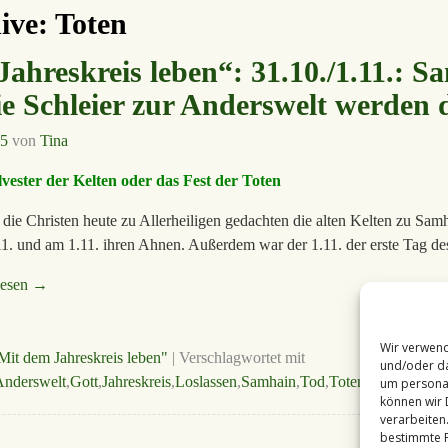
ive:
Toten
ahreskreis leben“: 31.10./1.11.: 
die Schleier zur Anderswelt werden
25
von
Tina
lvester der Kelten oder das Fest der Toten
 die Christen heute zu Allerheiligen gedachten die alten Kelten zu Sam
11. und am 1.11. ihren Ahnen. Außerdem war der 1.11. der erste Tag d
lesen →
Wir verwend
Mit dem Jahreskreis leben"
|
Verschlagwortet mit
und/oder da
Anderswelt
,
Gott
,
Jahreskreis
,
Loslassen
,
Samhain
,
Tod
,
Toten
,
Verstorbene
um personal
können wir 
verarbeiten
bestimmte F