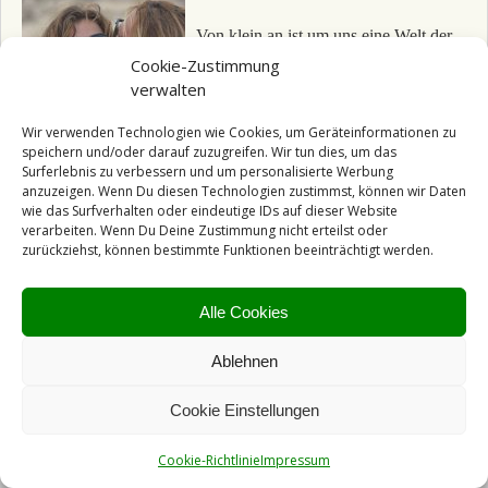
Von klein an ist um uns eine Welt der
männlichen Konkurrenz, des
Cookie-Zustimmung
verwalten
Vergleichens und damit des Wetteiferns
nach größer, schneller, höher,
Wir verwenden Technologien wie Cookies, um Geräteinformationen zu
erfolgreicher und schöner. Wir Frauen
speichern und/oder darauf zuzugreifen. Wir tun dies, um das
glauben ..
Surferlebnis zu verbessern und um personalisierte Werbung
anzuzeigen. Wenn Du diesen Technologien zustimmst, können wir Daten
Weiterlesen →
wie das Surfverhalten oder eindeutige IDs auf dieser Website
verarbeiten. Wenn Du Deine Zustimmung nicht erteilst oder
Veröffentlicht unter
Inspirationen
|
Verschlagwortet mit
zurückziehst, können bestimmte Funktionen beeinträchtigt werden.
essenz
,
Frau
sein
,
Rivalinnen
,
Rivalität
,
Schwesternschaft
,
Sisterhood
,
tren
Alle Cookies
nen
,
urkraft
,
verbinden
,
weibliche
Ablehnen
© Für Herz und Verstand 2015 |
Impressum & Datenschutzerklärung
Cookie Einstellungen
Impressum
Cookie-Richtlinie
Impressum