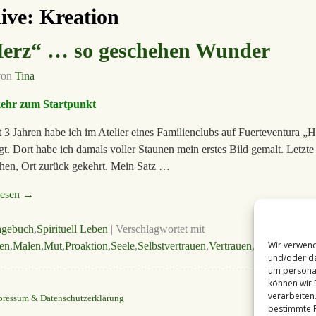
ive:
Kreation
Herz“ … so geschehen Wunder
von
Tina
ehr zum Startpunkt
t 3 Jahren habe ich im Atelier eines Familienclubs auf Fuerteventura 
gt. Dort habe ich damals voller Staunen mein erstes Bild gemalt. Letzte
hen, Ort zurück gekehrt. Mein Satz …
lesen →
agebuch
,
Spirituell Leben
|
Verschlagwortet mit
Wir verwend
en
,
Malen
,
Mut
,
Proaktion
,
Seele
,
Selbstvertrauen
,
Vertrauen
,
Wunder
und/oder da
um personal
können wir 
verarbeiten
pressum & Datenschutzerklärung
bestimmte F