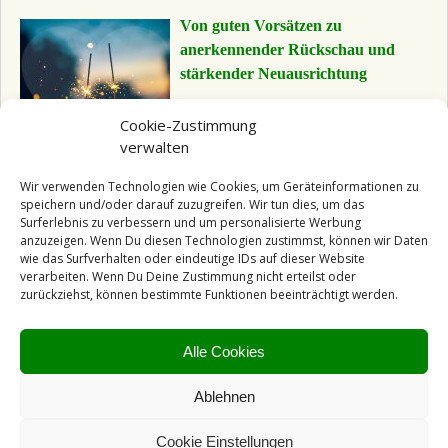
Von guten Vorsätzen zu
anerkennender Rückschau und
stärkender Neuausrichtung
Früher bin ich wie die meisten
Cookie-Zustimmung
Menschen meist mit einer handvoll
verwalten
guter Vorsätze in das neue Jahr
gestartet. Lange konnte ich sie nicht
Wir verwenden Technologien wie Cookies, um Geräteinformationen zu
speichern und/oder darauf zuzugreifen. Wir tun dies, um das
halten.
Surferlebnis zu verbessern und um personalisierte Werbung
anzuzeigen. Wenn Du diesen Technologien zustimmst, können wir Daten
Inzwischen ist mir klar, dass wir Menschen in Zyklen leben.
wie das Surfverhalten oder eindeutige IDs auf dieser Website
Diese ..
verarbeiten. Wenn Du Deine Zustimmung nicht erteilst oder
zurückziehst, können bestimmte Funktionen beeinträchtigt werden.
Weiterlesen →
Veröffentlicht unter
Mein Tagebuch
|
Verschlagwortet mit
Alle Cookies
2017
,
2018
,
Neuausrichtung
,
Neujahr
,
Rückschau
,
Vollendu
ng
,
Zyklen
,
Zyklus
Ablehnen
Cookie Einstellungen